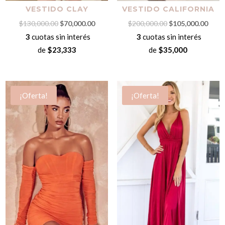
VESTIDO CALIFORNIA
VESTIDO CLAY
El
El
El
El
$
200,000.00
$
105,000.00
$
130,000.00
$
70,000.00
precio
preci
precio
precio
3
cuotas sin interés
3
cuotas sin interés
original
actua
original
actual
de
$35,000
de
$23,333
era:
es:
era:
es:
$200,000.00.
$105,
$130,000.00.
$70,000.00.
¡Oferta!
¡Oferta!