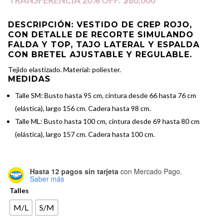
TRANSFERENCIA 20% OFF:
$80,000
original
actual
era:
es:
DESCRIPCIÓN
: VESTIDO DE CREP ROJO,
CON DETALLE DE RECORTE SIMULANDO
$200,000.00.
$100,000.00.
FALDA Y TOP, TAJO LATERAL Y ESPALDA
CON BRETEL AJUSTABLE Y REGULABLE.
Tejido elastizado. Material: poliester.
MEDIDAS
Talle SM: Busto hasta 95 cm, cintura desde 66 hasta 76 cm
(elástica), largo 156 cm. Cadera hasta 98 cm.
Talle ML: Busto hasta 100 cm, cintura desde 69 hasta 80 cm
(elástica), largo 157 cm. Cadera hasta 100 cm.
Hasta 12 pagos sin tarjeta
con Mercado Pago.
Saber más
Talles
M/L
S/M