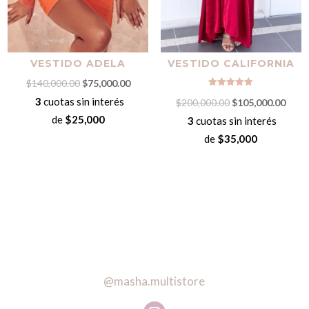
VESTIDO ADELA
VESTIDO CALIFORNIA
El
El
$
140,000.00
$
75,000.00
Valorado
precio
precio
3
cuotas sin interés
El
El
$
200,000.00
$
105,000.00
con
5.00
original
actual
de
$25,000
precio
preci
3
cuotas sin interés
de 5
era:
es:
original
actua
de
$35,000
$140,000.00.
$75,000.00.
era:
es:
$200,000.00.
$105,
@masha.multistore