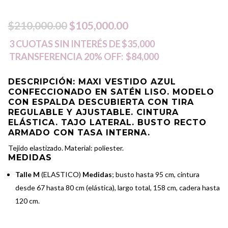
El
El
$
210,000.00
$
105,000.00
precio
precio
3 CUOTAS SIN INTERÉS DE
$35,000
TRANSFERENCIA 20% OFF:
$84,000
original
actual
era:
es:
DESCRIPCIÓN
: MAXI VESTIDO AZUL
CONFECCIONADO EN SATÉN LISO. MODELO
$210,000.00.
$105,000.00.
CON ESPALDA DESCUBIERTA CON TIRA
REGULABLE Y AJUSTABLE. CINTURA
ELÁSTICA. TAJO LATERAL. BUSTO RECTO
ARMADO CON TASA INTERNA.
Tejido elastizado. Material: poliester.
MEDIDAS
Talle M
(ELASTICO)
Medidas
; busto hasta 95 cm, cintura
desde 67 hasta 80 cm (elástica), largo total, 158 cm, cadera hasta
120 cm.