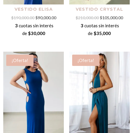
VESTIDO ELISA
VESTIDO CRYSTAL
El
El
El
El
$
190,000.00
$
90,000.00
$
210,000.00
$
105,000.00
precio
precio
precio
preci
3
cuotas sin interés
3
cuotas sin interés
original
actual
original
actua
de
$30,000
de
$35,000
era:
es:
era:
es:
$190,000.00.
$90,000.00.
$210,000.00.
$105,
¡Oferta!
¡Oferta!