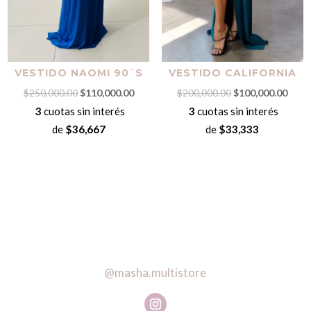
VESTIDO NAOMI 90´S
VESTIDO CALIFORNIA
El
El
El
El
$
250,000.00
$
110,000.00
$
200,000.00
$
100,000.00
precio
precio
precio
preci
3
cuotas sin interés
3
cuotas sin interés
original
actual
original
actua
de
$36,667
de
$33,333
era:
es:
era:
es:
$250,000.00.
$110,000.00.
$200,000.00.
$100,
@masha.multistore