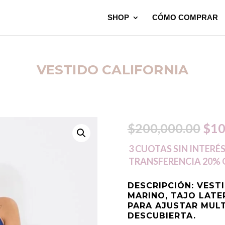
SHOP
CÓMO COMPRAR
VESTIDO CALIFORNIA
El
$
200,000.00
$
10
pre
3 CUOTAS SIN INTERÉS
TRANSFERENCIA 20% 
orig
DESCRIPCIÓN
: VES
era:
MARINO, TAJO LATE
PARA AJUSTAR MUL
$20
DESCUBIERTA.