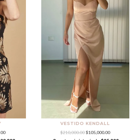
Y
VESTIDO KENDALL
El
El
El
.00
$
210,000.00
$
105,000.00