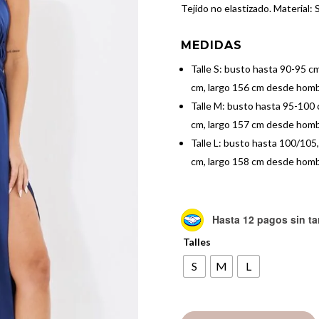
Tejido no elastizado. Material: 
MEDIDAS
Talle S: busto hasta 90-95 cm
cm, largo 156 cm desde homb
Talle M: busto hasta 95-100 c
cm, largo 157 cm desde homb
Talle L: busto hasta 100/105,
cm, largo 158 cm desde homb
Hasta 12 pagos sin ta
Talles
S
M
L