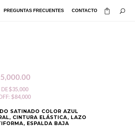
PREGUNTAS FRECUENTES
CONTACTO
El
5,000.00
cio
precio
 DE
$35,000
OFF:
$84,000
inal
actual
TIDO SATINADO COLOR AZUL
es:
RAL, CINTURA ELÁSTICA, LAZO
TIFORMA, ESPALDA BAJA
0,000.00.
$105,000.00.