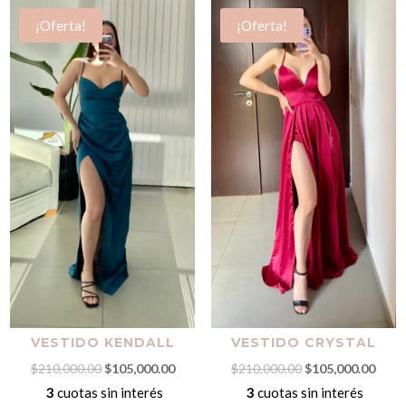
¡Oferta!
¡Oferta!
VESTIDO KENDALL
VESTIDO CRYSTAL
El
El
El
El
$
210,000.00
$
105,000.00
$
210,000.00
$
105,000.00
precio
precio
precio
preci
3
cuotas sin interés
3
cuotas sin interés