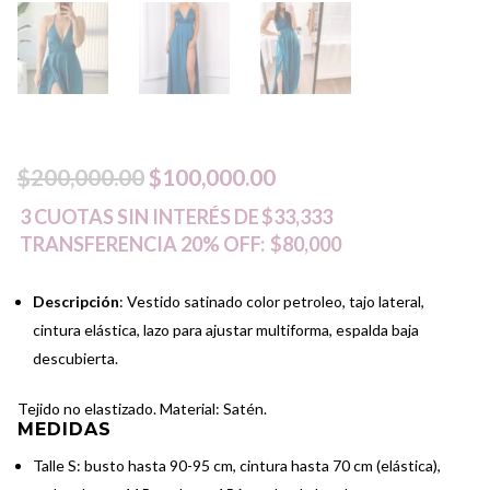
El
El
$
200,000.00
$
100,000.00
precio
precio
3 CUOTAS SIN INTERÉS DE
$33,333
TRANSFERENCIA 20% OFF:
$80,000
original
actual
era:
es:
Descripción
: Vestido satinado color petroleo, tajo lateral,
cintura elástica, lazo para ajustar multiforma, espalda baja
$200,000.00.
$100,000.00.
descubierta.
Tejido no elastizado. Material: Satén.
MEDIDAS
Talle S: busto hasta 90-95 cm, cintura hasta 70 cm (elástica),