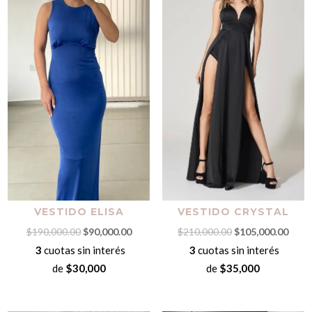
VESTIDO ELISA
VESTIDO CRYSTAL
El
El
El
El
$
190,000.00
$
90,000.00
$
210,000.00
$
105,000.00
precio
precio
precio
preci
3
cuotas sin interés
3
cuotas sin interés
original
actual
original
actua
de
$30,000
de
$35,000
era:
es:
era:
es:
$190,000.00.
$90,000.00.
$210,000.00.
$105,