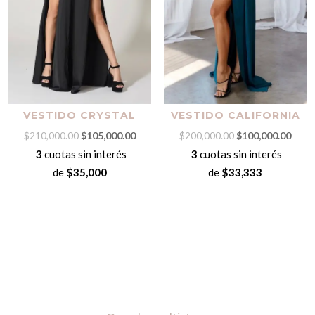
VESTIDO CRYSTAL
VESTIDO CALIFORNIA
El
El
El
El
$
210,000.00
$
105,000.00
$
200,000.00
$
100,000.00
precio
precio
precio
preci
3
cuotas sin interés
3
cuotas sin interés
original
actual
original
actua
de
$35,000
de
$33,333
era:
es:
era:
es:
$210,000.00.
$105,000.00.
$200,000.00.
$100,