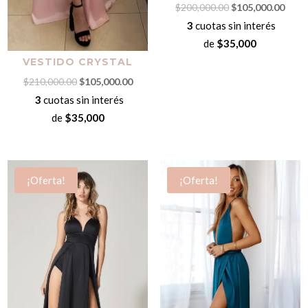
El
El
$
200,000.00
$
105,000.00
precio
preci
3
cuotas sin interés
original
actua
de
$35,000
era:
es:
VESTIDO CRYSTAL
$200,000.00.
$105,
El
El
$
210,000.00
$
105,000.00
precio
precio
3
cuotas sin interés
original
actual
de
$35,000
era:
es:
$210,000.00.
$105,000.00.
¡Oferta!
¡Oferta!