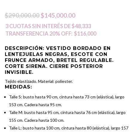
El
El
$
290,000.00
$
145,000.00
precio
precio
3 CUOTAS SIN INTERÉS DE
$48,333
TRANSFERENCIA 20% OFF:
$116,000
original
actual
era:
es:
DESCRIPCIÓN
: VESTIDO BORDADO EN
LENTEJUELAS NEGRAS, ESCOTE CON
$290,000.00.
$145,000.00.
FRUNCE ARMADO, BRETEL REGULABLE.
CORTE SIRENA. CIERRE POSTERIOR
INVISIBLE.
Tejido elastizado. Material: poliester.
MEDIDAS:
Talle S: busto hasta 90 cm, cintura hasta 73 cm (elástica), largo
153 cm. Cadera hasta 95 cm.
Talle M: busto hasta 95 cm, cintura hasta 76 cm (elástica), largo
155 cm. Cadera hasta 100 cm.
Talle L: busto hasta 100 cm, cintura hasta 80 (elástica), largo 157