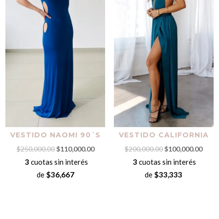
VESTIDO NAOMI 90´S
VESTIDO CALIFORNIA
El
El
El
El
$
250,000.00
$
110,000.00
$
200,000.00
$
100,000.00
precio
precio
precio
preci
3
cuotas sin interés
3
cuotas sin interés
original
actual
original
actua
de
$36,667
de
$33,333
era:
es:
era:
es:
$250,000.00.
$110,000.00.
$200,000.00.
$100,